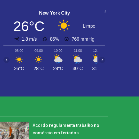
New York City
26°C
Limpo
1.8 m/s
86%
766
mmHg
08:00
09:00
10:00
11:00
12:00
13:00
14:0
‹
›
26°C
28°C
29°C
30°C
31°C
29°C
28°
Acordo regulamenta trabalho no
comércio em feriados